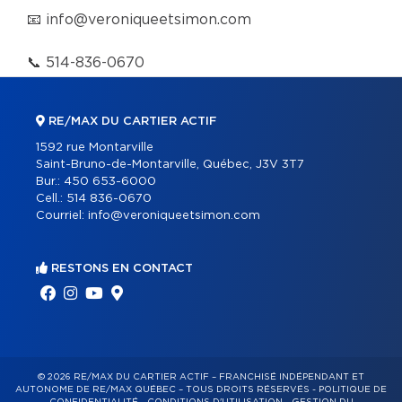
📧
info@veroniqueetsimon.com
📞
514-836-0670
RE/MAX DU CARTIER ACTIF
1592 rue Montarville
Saint-Bruno-de-Montarville, Québec, J3V 3T7
Bur.:
450 653-6000
Cell.:
514 836-0670
Courriel:
info@veroniqueetsimon.com
RESTONS EN CONTACT
© 2026 RE/MAX DU CARTIER ACTIF – FRANCHISÉ INDÉPENDANT ET
AUTONOME DE RE/MAX QUÉBEC – TOUS DROITS RÉSERVÉS -
POLITIQUE DE