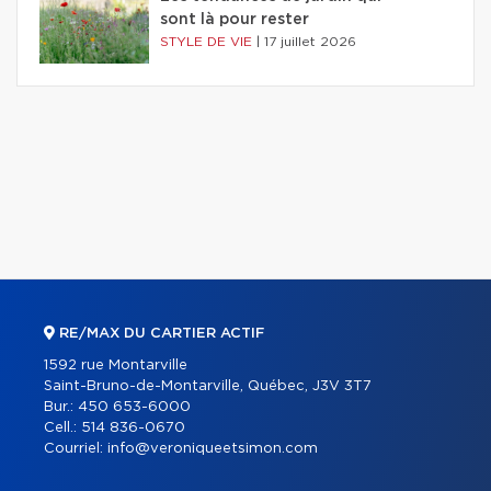
sont là pour rester
STYLE DE VIE
|
17 juillet 2026
RE/MAX DU CARTIER ACTIF
1592 rue Montarville
Saint-Bruno-de-Montarville, Québec, J3V 3T7
Bur.:
450 653-6000
Cell.:
514 836-0670
Courriel:
info@veroniqueetsimon.com