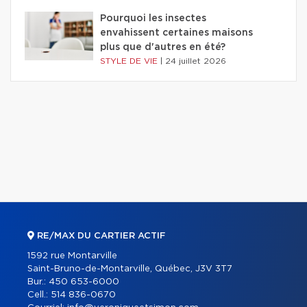
Pourquoi les insectes
envahissent certaines maisons
plus que d'autres en été?
STYLE DE VIE
|
24 juillet 2026
RE/MAX DU CARTIER ACTIF
1592 rue Montarville
Saint-Bruno-de-Montarville, Québec, J3V 3T7
Bur.:
450 653-6000
Cell.:
514 836-0670