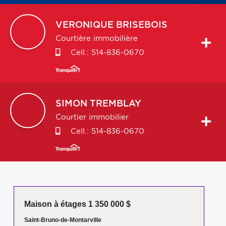
VERONIQUE
BRISEBOIS
Courtière immobilière
Cell.:
514-836-0670
SIMON
TREMBLAY
Courtier immobilier
Cell.:
514-836-0670
Maison à étages 1 350 000 $
Saint-Bruno-de-Montarville